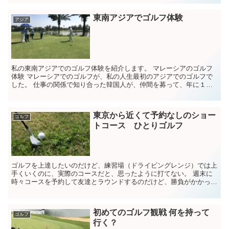
東南アジアでゴルフ体験
アジア
私の東南アジアでのゴルフ体験を紹介します。 マレーシアのゴルフ
体験 マレーシアでのゴルフが、私の人生最初のアジアでのゴルフで
した。 仕事の関係で知り合った韓国人が、仲間を募って、年に１～
２度、海外でゴルフを楽しんでいて、...
東京から近くて予約なしのショー
ゴルフ
トコース ひとりゴルフ
ゴルフを上達したいのだけど、練習場（ドライビングレンジ）では上
手くいくのに、実際のコースだと、思ったように打てない。 週末に
時々コースを予約して友達とラウンドするのだけど、勝負がかかって
いるので、練習中のフォームで打てない。 ...
初めてのゴルフ観戦 何を持って
ゴルフ
行く？