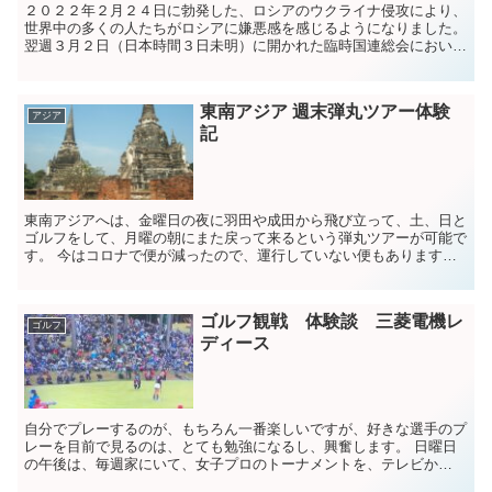
２０２２年２月２４日に勃発した、ロシアのウクライナ侵攻により、
世界中の多くの人たちがロシアに嫌悪感を感じるようになりました。
翌週３月２日（日本時間３日未明）に開かれた臨時国連総会において
は、ロシア非難決議に対して、反対したのはベラ...
東南アジア 週末弾丸ツアー体験
アジア
記
東南アジアへは、金曜日の夜に羽田や成田から飛び立って、土、日と
ゴルフをして、月曜の朝にまた戻って来るという弾丸ツアーが可能で
す。 今はコロナで便が減ったので、運行していない便もあります
が、私が直行便で行ったのは、バンコク（タイ）、ク...
ゴルフ観戦 体験談 三菱電機レ
ゴルフ
ディース
自分でプレーするのが、もちろん一番楽しいですが、好きな選手のプ
レーを目前で見るのは、とても勉強になるし、興奮します。 日曜日
の午後は、毎週家にいて、女子プロのトーナメントを、テレビか
GOLFTVで見ていますが、気候の良いシーズンには...