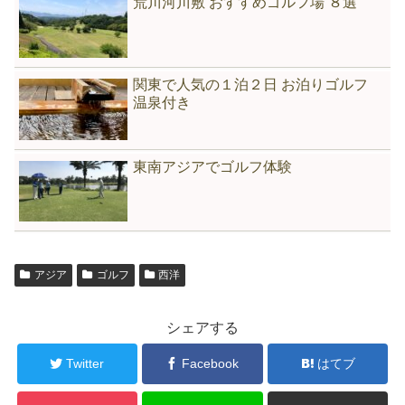
荒川河川敷 おすすめゴルフ場 ８選
関東で人気の１泊２日 お泊りゴルフ
温泉付き
東南アジアでゴルフ体験
アジア
ゴルフ
西洋
シェアする
Twitter
Facebook
はてブ