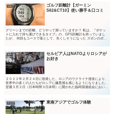
ゴルフ距離計【ガーミン
ゴルフ
S62&CT10】使い勝手＆口コミ
グリーンまでの距離、どうやって測っていますか？ 私は、『ポケッ
トに入れて持ち運びできるタイプ』の、GPS距離計を持っていまし
たが、 何回もコースで落として、失くしそうになった ズボンのポケ
ットに入れると、重さでズボンが...
セルビア人はNATOよりロシアが
海外
お好き
２０２２年２月２４日に勃発した、ロシアのウクライナ侵攻により、
世界中の多くの人たちがロシアに嫌悪感を感じるようになりました。
翌週３月２日（日本時間３日未明）に開かれた臨時国連総会において
は、ロシア非難決議に対して、反対したのはベラ...
東南アジアでゴルフ体験
アジア